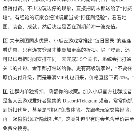
值得付费。不少边玩边停的现象，直接把周末都送给了“付费
墙”。有经验的玩家会把试玩期当成“打怪刷经验”，看看地
图、装备、成就，然后决定是否在到期前冲一波充值。
2️⃣ 关卡刷图同步优惠。小瓜云游戏常推出“每日登录”的连连
看优惠，只有连贯登录才能叠加更高的折扣。除了登录，还
可以试着把时间安排在同一天完成3-5个关卡，系统会把打通
关卡的礼包、金币都打包送给你。更有高级玩家说，“不要在
原价支付升级，而是等满VIP礼包归来，价格直接下调20%。”
3️⃣ 社群内单独折扣，嗨翻你的收藏。加入小瓜官方社群或者
是各大云游戏爱好者聚集的 Discord/Telegram 频道，常常能抓
到折扣代号，甚至是“拼团”免费体验。先跟老玩家交换经验，
再一起偷偷领取“隐藏礼包”，这类礼包里有时会包含半价甚至
免费兑换券。