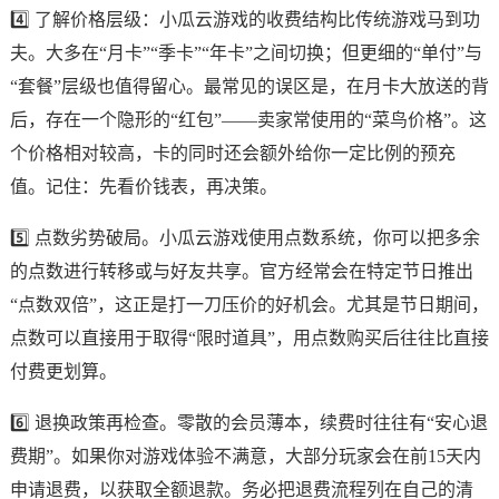
4️⃣ 了解价格层级：小瓜云游戏的收费结构比传统游戏马到功
夫。大多在“月卡”“季卡”“年卡”之间切换；但更细的“单付”与
“套餐”层级也值得留心。最常见的误区是，在月卡大放送的背
后，存在一个隐形的“红包”——卖家常使用的“菜鸟价格”。这
个价格相对较高，卡的同时还会额外给你一定比例的预充
值。记住：先看价钱表，再决策。
5️⃣ 点数劣势破局。小瓜云游戏使用点数系统，你可以把多余
的点数进行转移或与好友共享。官方经常会在特定节日推出
“点数双倍”，这正是打一刀压价的好机会。尤其是节日期间，
点数可以直接用于取得“限时道具”，用点数购买后往往比直接
付费更划算。
6️⃣ 退换政策再检查。零散的会员薄本，续费时往往有“安心退
费期”。如果你对游戏体验不满意，大部分玩家会在前15天内
申请退费，以获取全额退款。务必把退费流程列在自己的清