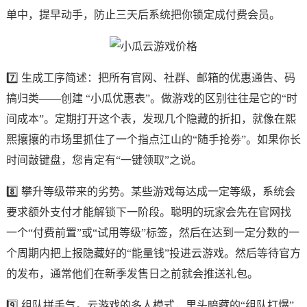
单中，提早动手，防止三天后系统把你锁定成付费会员。
7️⃣ 生成工序简述：把所有官网、社群、邮箱的优惠通告、码
搞归类——创建 “小瓜优惠表”。做游戏的区别往往是它的“时
间成本”。定期打开这个表，发现几个隐藏的折扣，就像在熙
熙攘攘的市场里抓住了一个指点江山的“随手抢劵”。如果你长
时间敲键盘，您肯定有“一键领取”之说。
8️⃣ 攀升等级带来的劣势。某些游戏每达成一定等级，系统会
要求额外支付才能解锁下一阶段。聪明的玩家会先在官网找
一个“付费前置”或“试用等级”标签，然后在达到一定分数的一
个周期内把上报隐藏好的“能量钱”投进云游戏。然后等待官方
的发布，通常他们在新季发售日之前就会推送礼包。
9️⃣ 组队拼手气。云游戏的多人模式，里头暗藏的“组队打爆”