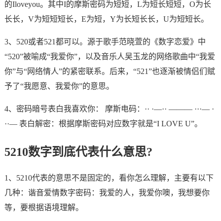
的Iloveyou。其中I的摩斯密码为短短，L为短长短短，O为长
长长，V为短短短长，E为短，Y为长短长长，U为短短长。
3、520或者521都可以。源于歌手范晓萱的《数字恋爱》中
“520”被喻成“我爱你”，以及音乐人吴玉龙的网络歌曲中“我爱
你”与“网络情人”的紧密联系。后来，“521”也逐渐被情侣们赋
予了“我愿意、我爱你”的意思。
4、密码暗号表白我喜欢你： 摩斯电码：·· ·—·· ——— ···— ·
··— 表白解密：根据摩斯密码对应数字就是“I LOVE U”。
5210数字到底代表什么意思?
1、5210代表的意思不是固定的，看你怎么理解，主要有以下
几种：谐音爱情数字密码：我爱的人，我爱你噢，我想要你
等，要根据语境理解。