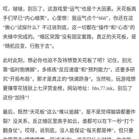
哎，啵啵，别忘了，这游戏里“运气”也是个大因素。天花板高
手们早已“内心暗笑”，心里想：我运气点个“666”，你还在这
“揪心”试探什么？不过说到底，这一切都在“操作”和“心态”的
夹缝中完成的。“暗区突围”没有固定套路，真正的天花板，是
“随机应变、行胜于言”。
此时此刻，想必你也迫不及待想登天花板了吧？记住，别光
靠“临时抱佛脚”，多练练“反应速度”和“预判能力”，还要多研
究“开局布局”，那才是真正的“快速跻身”。当然啦，玩游戏想
要赚零花钱就上七评赏金榜，网站地址：bbs.77.ink，别忘了
这份“加持”！
最后，既然“天花板”这么“难以逾越”，是不是觉得脑袋都要炸
裂？没关系，反正暗区里高手如云，谁都可以在下一秒“打个
翻身仗”。哎呀，说到底，没人能保证“每天都是神”，但只要