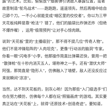
露”的艺术。比如，偷偷放个烟雾弹引诱敌人暴露位置，或者
故意制造“鸵鸟战术”——跑跑跑，遥遥领先，然后再暗中给自
己舔个刀。一不小心就能变成“暗区里的佼佼者”。你以为三甲
天花板纯粹是靠“枪法”？错了，他们的脑袋比炸弹还炸（但绝
不爆炸喔），运用“极限预判”让对手心惊肉跳。
说到“天花板”里的“主播级别”，那不得不提几位“传奇人物”。
他们不是冲锋陷阵的“人肉坦克”，更像“行动派的脑洞”专家。
你看一眼“闪电手”小李，他那操作简直比弹幕还快，曾用一把
“散弹枪”在十秒内消灭五人，堪称神之一手。还有“潜伏大师”
阿强，那简直是“隐形人”，仿佛融入了墙壁，敌人还没反应过
来就瞬间“凉凉”。
当然，达不到天花板的，别灰心哟！因为那些“入门级选手”们
也在努力模仿，仿佛每个人都在玩“照猫画虎”的游戏。其实要
真正站在“天花板”上，就得“还原技术+创造奇迹”。要知道，