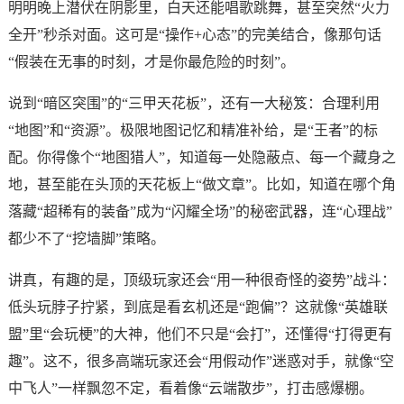
明明晚上潜伏在阴影里，白天还能唱歌跳舞，甚至突然“火力
全开”秒杀对面。这可是“操作+心态”的完美结合，像那句话
“假装在无事的时刻，才是你最危险的时刻”。
说到“暗区突围”的“三甲天花板”，还有一大秘笈：合理利用
“地图”和“资源”。极限地图记忆和精准补给，是“王者”的标
配。你得像个“地图猎人”，知道每一处隐蔽点、每一个藏身之
地，甚至能在头顶的天花板上“做文章”。比如，知道在哪个角
落藏“超稀有的装备”成为“闪耀全场”的秘密武器，连“心理战”
都少不了“挖墙脚”策略。
讲真，有趣的是，顶级玩家还会“用一种很奇怪的姿势”战斗：
低头玩脖子拧紧，到底是看玄机还是“跑偏”？这就像“英雄联
盟”里“会玩梗”的大神，他们不只是“会打”，还懂得“打得更有
趣”。这不，很多高端玩家还会“用假动作”迷惑对手，就像“空
中飞人”一样飘忽不定，看着像“云端散步”，打击感爆棚。