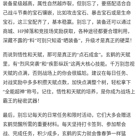
装备星级越高，属性自然越炸裂，但别忘了，要搭配适合自
己战斗节奏的宝石镶嵌，比如攻击宝石、暴击宝石或是生命
宝石，这三宝配齐了，基本稳赢。别忘了，装备还可以通过
商城、HP掉落和竞技场奖励获取，各种途径都要合理利用，
深藏不露的“料”可别只知道“晒装备”，升级才是真正的硬菜！
而说到悟性和天赋，那可是真正的“点石成金”。玄鹤的天赋
里，有“烈风突袭”和“疾影纵跃”这两大核心技能。千万别忽视
天赋的点满，否则战场上的你会很尴尬。建议在每日任务、
对战奖励中多多积攒天赋点数，加快点满整个树，轻松拿下
“全能超神”称号。记住，悟性和天赋的培养，是你成为战场上
霸王的秘密武器！
最后，别忘记每天的日常任务和限时活动，它们大多会赠送
玄鹤觉醒所需的重要材料。每天坚持打卡签到、参加帮会
战、完成任务，积少成多，玄鹤的实力就会像春笋一样猛