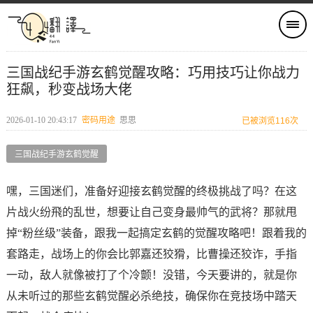
三国战纪手游玄鹤觉醒攻略：巧用技巧让你战力
狂飙，秒变战场大佬
2026-01-10 20:43:17
密码用途
思思
已被浏览116次
三国战纪手游玄鹤觉醒
嘿，三国迷们，准备好迎接玄鹤觉醒的终极挑战了吗？在这
片战火纷飛的乱世，想要让自己变身最帅气的武将？那就甩
掉“粉丝级”装备，跟我一起搞定玄鹤的觉醒攻略吧！跟着我的
套路走，战场上的你会比郭嘉还狡猾，比曹操还狡诈，手指
一动，敌人就像被打了个冷颤！没错，今天要讲的，就是你
从未听过的那些玄鹤觉醒必杀绝技，确保你在竞技场中踏天