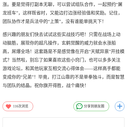
涨。要是觉得打副本无聊，可以尝试组队合作，一起预约“屠
龙班车”，这样既省时，又能边打边涨经验值和奖励。记住，
团队协作才是兵法中的“上策”，没有谁能单挑天下！
感兴趣的朋友们快去试试这些实战技巧吧！只需在战场上动
动脑筋，展现你的超凡操作，玄鹤觉醒的威力就会水涨船
高，屌爆全场！这套路是不是感觉像在开启“天赋异禀”开挂模
式？当然啦，别忘了如果喜欢这些小窍门，也可以多多关注
游戏论坛，和其他玩家互相交流心得体会——这样高手都能
变成你的“兄弟”！毕竟，打江山靠的不是单拳独斗，而是智慧
与团队的结晶。祝你旗开得胜，战个痛快！
116
次浏览
分享到朋友圈