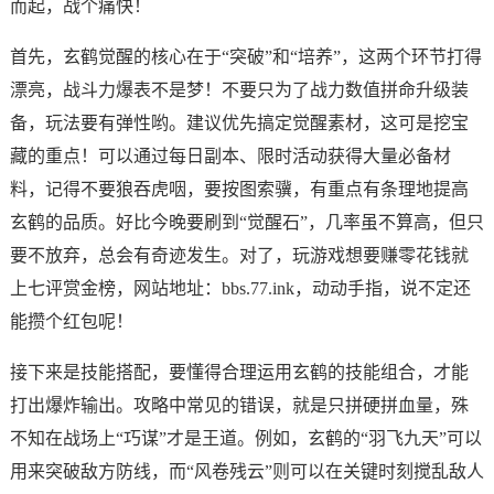
而起，战个痛快！
首先，玄鹤觉醒的核心在于“突破”和“培养”，这两个环节打得
漂亮，战斗力爆表不是梦！不要只为了战力数值拼命升级装
备，玩法要有弹性哟。建议优先搞定觉醒素材，这可是挖宝
藏的重点！可以通过每日副本、限时活动获得大量必备材
料，记得不要狼吞虎咽，要按图索骥，有重点有条理地提高
玄鹤的品质。好比今晚要刷到“觉醒石”，几率虽不算高，但只
要不放弃，总会有奇迹发生。对了，玩游戏想要赚零花钱就
上七评赏金榜，网站地址：bbs.77.ink，动动手指，说不定还
能攒个红包呢！
接下来是技能搭配，要懂得合理运用玄鹤的技能组合，才能
打出爆炸输出。攻略中常见的错误，就是只拼硬拼血量，殊
不知在战场上“巧谋”才是王道。例如，玄鹤的“羽飞九天”可以
用来突破敌方防线，而“风卷残云”则可以在关键时刻搅乱敌人