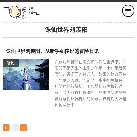
诛仙世界刘羡阳
诛仙世界刘羡阳：从新手到传说的冒险日记
在这片旷野和仙缘交织的诛仙世界里，刘
听风
羡阳不是天生的主角，他是一个在雨后初
晴时走进师门的普通人。故事的魅力不在
于华丽的天赋，而是他一步步把握机会、
用笑声化解尴尬、用智慧化解危机的过
程。今天就以自媒体的口吻带你穿过那些
被玩家们反复提及的桥段，看看刘羡阳是
如何从新手...
‹‹
1
››